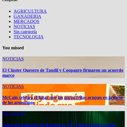
AGRICULTURA
GANADERIA
MERCADOS
NOTICIAS
Sin categoría
TECNOLOGIA
You missed
NOTICIAS
El Cluster Quesero de Tandil y Coopagro firmaron un acuerdo
marco
NOTICIAS
McCain celebra el lugar que las papas fritas ocupan en la mesa
de los argentinos
Sin categoría
Aapresid inauguró en Rosario su 34º Congreso bajo el lema