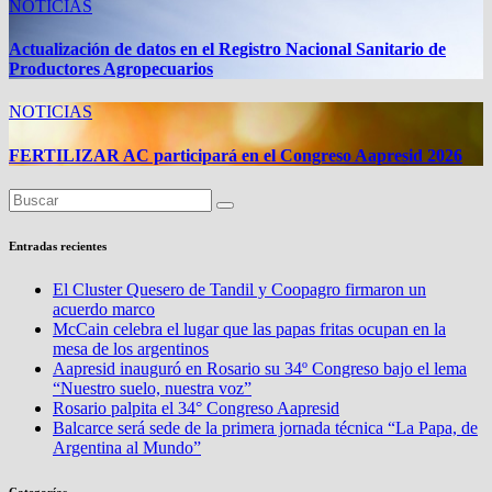
NOTICIAS
Actualización de datos en el Registro Nacional Sanitario de
Productores Agropecuarios
NOTICIAS
FERTILIZAR AC participará en el Congreso Aapresid 2026
Entradas recientes
El Cluster Quesero de Tandil y Coopagro firmaron un
acuerdo marco
McCain celebra el lugar que las papas fritas ocupan en la
mesa de los argentinos
Aapresid inauguró en Rosario su 34º Congreso bajo el lema
“Nuestro suelo, nuestra voz”
Rosario palpita el 34° Congreso Aapresid
Balcarce será sede de la primera jornada técnica “La Papa, de
Argentina al Mundo”
Categorías