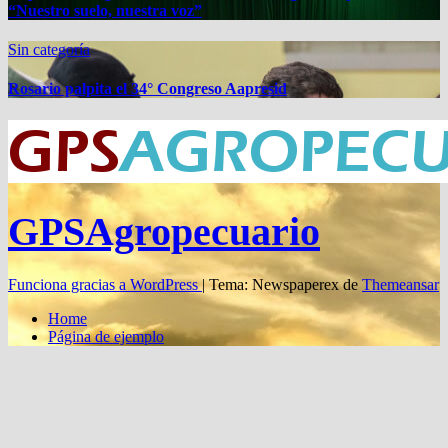
“Nuestro suelo, nuestra voz”
Sin categoría
Rosario palpita el 34° Congreso Aapresid
GPSAgropecuario
Funciona gracias a WordPress
|
Tema: Newspaperex de
Themeansar
Home
Página de ejemplo