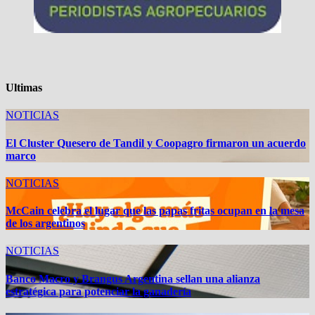
Ultimas
NOTICIAS
El Cluster Quesero de Tandil y Coopagro firmaron un acuerdo
marco
NOTICIAS
McCain celebra el lugar que las papas fritas ocupan en la mesa
de los argentinos
NOTICIAS
Banco Macro y Brangus Argentina sellan una alianza
estratégica para potenciar la ganadería