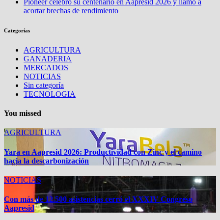
Pioneer celebró su centenario en Aapresid 2026 y llamó a
acortar brechas de rendimiento
Categorías
AGRICULTURA
GANADERIA
MERCADOS
NOTICIAS
Sin categoría
TECNOLOGIA
You missed
AGRICULTURA
Yara en Aapresid 2026: Productividad con Zinc y el camino
hacia la descarbonización
NOTICIAS
Con más de 12.500 asistencias cerró el XXXIV Congreso
Aapresid