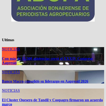
Ultimas
NOTICIAS
Con más de 12.500 asistencias cerró el XXXIV Congreso
Aapresid
NOTICIAS
Banco Macro consolidó su liderazgo en Aapresid 2026
NOTICIAS
El Cluster Quesero de Tandil y Coopagro firmaron un acuerdo
marco