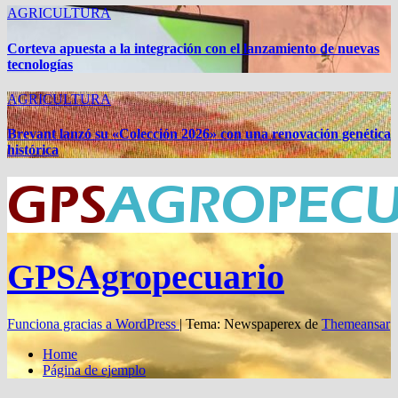
AGRICULTURA
Corteva apuesta a la integración con el lanzamiento de nuevas
tecnologías
AGRICULTURA
Brevant lanzó su «Colección 2026» con una renovación genética
histórica
GPSAgropecuario
Funciona gracias a WordPress
|
Tema: Newspaperex de
Themeansar
Home
Página de ejemplo