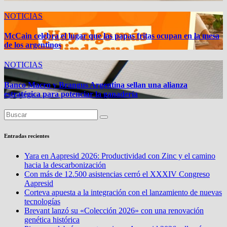
NOTICIAS
McCain celebra el lugar que las papas fritas ocupan en la mesa
de los argentinos
NOTICIAS
Banco Macro y Brangus Argentina sellan una alianza
estratégica para potenciar la ganadería
Entradas recientes
Yara en Aapresid 2026: Productividad con Zinc y el camino
hacia la descarbonización
Con más de 12.500 asistencias cerró el XXXIV Congreso
Aapresid
Corteva apuesta a la integración con el lanzamiento de nuevas
tecnologías
Brevant lanzó su «Colección 2026» con una renovación
genética histórica