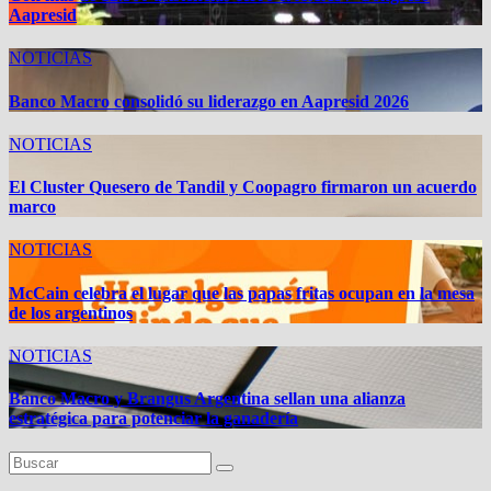
Aapresid
NOTICIAS
Banco Macro consolidó su liderazgo en Aapresid 2026
NOTICIAS
El Cluster Quesero de Tandil y Coopagro firmaron un acuerdo
marco
NOTICIAS
McCain celebra el lugar que las papas fritas ocupan en la mesa
de los argentinos
NOTICIAS
Banco Macro y Brangus Argentina sellan una alianza
estratégica para potenciar la ganadería