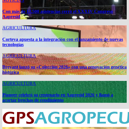
NOTICIAS
Con más de 12.500 asistencias cerró el XXXIV Congreso
Aapresid
AGRICULTURA
Corteva apuesta a la integración con el lanzamiento de nuevas
tecnologías
AGRICULTURA
Brevant lanzó su «Colección 2026» con una renovación genética
histórica
AGRICULTURA
Pioneer celebró su centenario en Aapresid 2026 y llamó a
acortar brechas de rendimiento