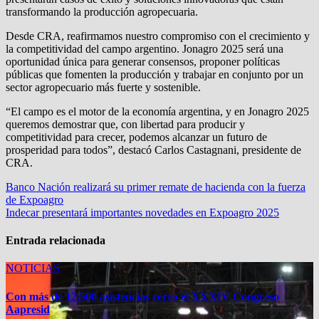
transformando la producción agropecuaria.
Desde CRA, reafirmamos nuestro compromiso con el crecimiento y
la competitividad del campo argentino. Jonagro 2025 será una
oportunidad única para generar consensos, proponer políticas
públicas que fomenten la producción y trabajar en conjunto por un
sector agropecuario más fuerte y sostenible.
“El campo es el motor de la economía argentina, y en Jonagro 2025
queremos demostrar que, con libertad para producir y
competitividad para crecer, podemos alcanzar un futuro de
prosperidad para todos”, destacó Carlos Castagnani, presidente de
CRA.
Navegación
Banco Nación realizará su primer remate de hacienda con la fuerza
de Expoagro
de
Indecar presentará importantes novedades en Expoagro 2025
entradas
Entrada relacionada
NOTICIAS
Con más de 12.500 asistencias cerró el XXXIV Congreso
Aapresid