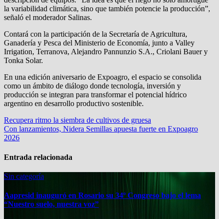
la variabilidad climática, sino que también potencie la producción”,
señaló el moderador Salinas.
Contará con la participación de la Secretaría de Agricultura,
Ganadería y Pesca del Ministerio de Economía, junto a Valley
Irrigation, Terranova, Alejandro Pannunzio S.A., Criolani Bauer y
Tonka Solar.
En una edición aniversario de Expoagro, el espacio se consolida
como un ámbito de diálogo donde tecnología, inversión y
producción se integran para transformar el potencial hídrico
argentino en desarrollo productivo sostenible.
Navegación
Recupera ritmo la siembra de cultivos de gruesa
Con lanzamientos, Nidera Semillas apuesta fuerte en Expoagro
de
2026
entradas
Entrada relacionada
Sin categoría
Aapresid inauguró en Rosario su 34º Congreso bajo el lema
“Nuestro suelo, nuestra voz”