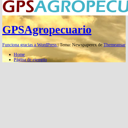
Brevant lanzó su «Colección 2026» con una renovación genética
histórica
AGRICULTURA
Pioneer celebró su centenario en Aapresid 2026 y llamó a
acortar brechas de rendimiento
NOTICIAS
Banco Macro consolidó su liderazgo en Aapresid 2026
NOTICIAS
El Cluster Quesero de Tandil y Coopagro firmaron un acuerdo
marco