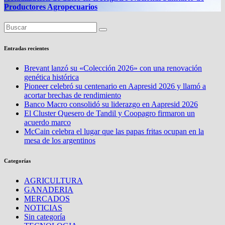
NOTICIAS
El Cluster Quesero de Tandil y Coopagro firmaron un acuerdo
marco
NOTICIAS
McCain celebra el lugar que las papas fritas ocupan en la mesa
de los argentinos
NOTICIAS
Banco Macro y Brangus Argentina sellan una alianza
estratégica para potenciar la ganadería
NOTICIAS
Actualización de datos en el Registro Nacional Sanitario de
Productores Agropecuarios
Entradas recientes