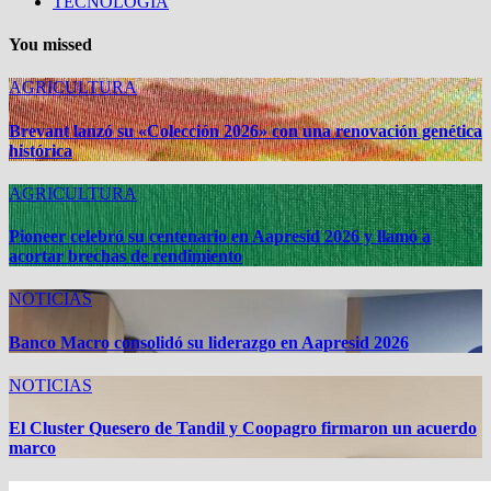
Brevant lanzó su «Colección 2026» con una renovación
genética histórica
Pioneer celebró su centenario en Aapresid 2026 y llamó a
acortar brechas de rendimiento
Banco Macro consolidó su liderazgo en Aapresid 2026
El Cluster Quesero de Tandil y Coopagro firmaron un
acuerdo marco
McCain celebra el lugar que las papas fritas ocupan en la
mesa de los argentinos
Categorías
AGRICULTURA
GANADERIA
MERCADOS
NOTICIAS
Sin categoría
TECNOLOGIA
You missed
AGRICULTURA