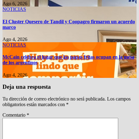
Ago 6, 2026
NOTICIAS
El Cluster Quesero de Tandil y Coopagro firmaron un acuerdo
marco
Ago 4, 2026
NOTICIAS
McCain celebra el lugar que las papas fritas ocupan en la mesa
de los argentinos
Ago 4, 2026
Deja una respuesta
Tu dirección de correo electrónico no será publicada.
Los campos
obligatorios están marcados con
*
Comentario
*