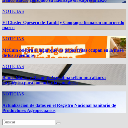
Banco Macro consolidó su liderazgo en Aapresid 2026
NOTICIAS
El Cluster Quesero de Tandil y Coopagro firmaron un acuerdo
marco
NOTICIAS
McCain celebra el lugar que las papas fritas ocupan en la mesa
de los argentinos
NOTICIAS
Banco Macro y Brangus Argentina sellan una alianza
estratégica para potenciar la ganadería
NOTICIAS
Actualización de datos en el Registro Nacional Sanitario de
Productores Agropecuarios