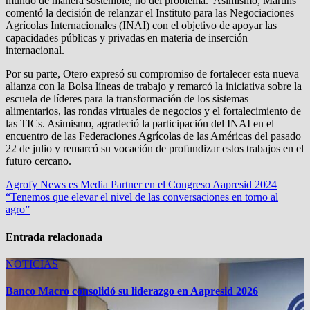
mundo de manera sostenible, no del problema. Asimismo, Martins
comentó la decisión de relanzar el Instituto para las Negociaciones
Agrícolas Internacionales (INAI) con el objetivo de apoyar las
capacidades públicas y privadas en materia de inserción
internacional.
Por su parte, Otero expresó su compromiso de fortalecer esta nueva
alianza con la Bolsa líneas de trabajo y remarcó la iniciativa sobre la
escuela de líderes para la transformación de los sistemas
alimentarios, las rondas virtuales de negocios y el fortalecimiento de
las TICs. Asimismo, agradeció la participación del INAI en el
encuentro de las Federaciones Agrícolas de las Américas del pasado
22 de julio y remarcó su vocación de profundizar estos trabajos en el
futuro cercano.
Navegación
Agrofy News es Media Partner en el Congreso Aapresid 2024
“Tenemos que elevar el nivel de las conversaciones en torno al
de
agro”
entradas
Entrada relacionada
NOTICIAS
Banco Macro consolidó su liderazgo en Aapresid 2026