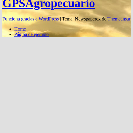
GPSAgropecuario
Funciona gracias a WordPress
|
Tema: Newspaperex de
Themeansar
Home
Página de ejemplo