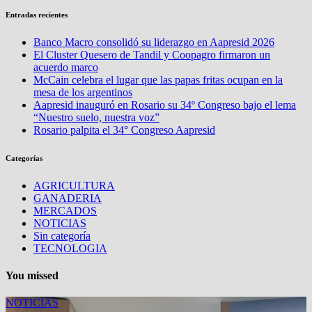
Entradas recientes
Banco Macro consolidó su liderazgo en Aapresid 2026
El Cluster Quesero de Tandil y Coopagro firmaron un
acuerdo marco
McCain celebra el lugar que las papas fritas ocupan en la
mesa de los argentinos
Aapresid inauguró en Rosario su 34º Congreso bajo el lema
“Nuestro suelo, nuestra voz”
Rosario palpita el 34° Congreso Aapresid
Categorías
AGRICULTURA
GANADERIA
MERCADOS
NOTICIAS
Sin categoría
TECNOLOGIA
You missed
NOTICIAS