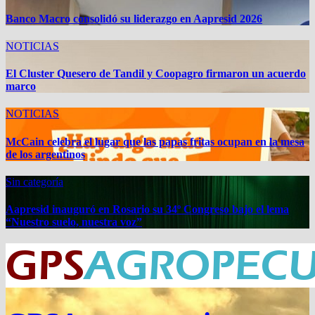
Banco Macro consolidó su liderazgo en Aapresid 2026
NOTICIAS
El Cluster Quesero de Tandil y Coopagro firmaron un acuerdo
marco
NOTICIAS
McCain celebra el lugar que las papas fritas ocupan en la mesa
de los argentinos
Sin categoría
Aapresid inauguró en Rosario su 34º Congreso bajo el lema
“Nuestro suelo, nuestra voz”