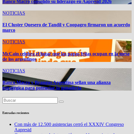
Banco Macro consolidó su liderazgo en Aapresid 2026
NOTICIAS
El Cluster Quesero de Tandil y Coopagro firmaron un acuerdo
marco
NOTICIAS
McCain celebra el lugar que las papas fritas ocupan en la mesa
de los argentinos
NOTICIAS
Banco Macro y Brangus Argentina sellan una alianza
estratégica para potenciar la ganadería
Entradas recientes
Con más de 12.500 asistencias cerró el XXXIV Congreso
Aapresid