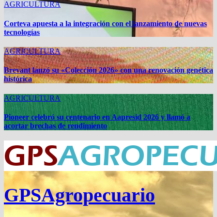
AGRICULTURA
Corteva apuesta a la integración con el lanzamiento de nuevas
tecnologías
AGRICULTURA
Brevant lanzó su «Colección 2026» con una renovación genética
histórica
AGRICULTURA
Pioneer celebró su centenario en Aapresid 2026 y llamó a
acortar brechas de rendimiento
GPSAgropecuario