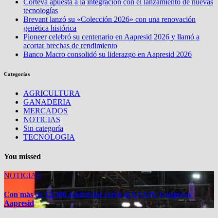
Corteva apuesta a la integración con el lanzamiento de nuevas
tecnologías
Brevant lanzó su «Colección 2026» con una renovación
genética histórica
Pioneer celebró su centenario en Aapresid 2026 y llamó a
acortar brechas de rendimiento
Banco Macro consolidó su liderazgo en Aapresid 2026
Categorías
AGRICULTURA
GANADERIA
MERCADOS
NOTICIAS
Sin categoría
TECNOLOGIA
You missed
NOTICIAS
Con más de 12.500 asistencias cerró el XXXIV Congreso
Aapresid