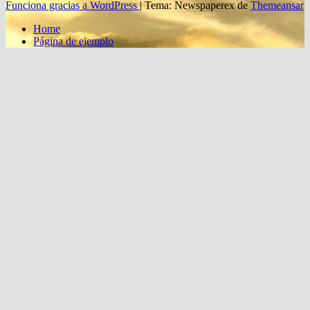
Funciona gracias a WordPress
|
Tema: Newspaperex de
Themeansar
Home
Página de ejemplo