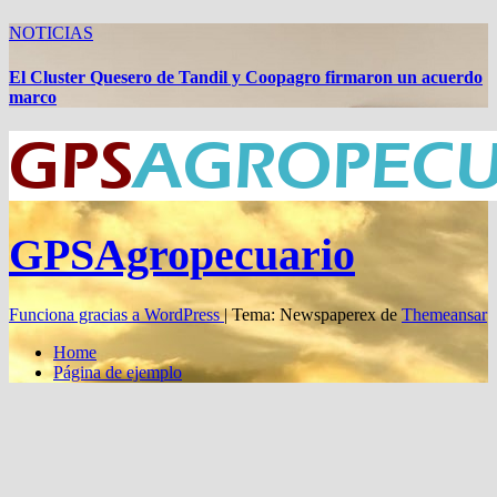
NOTICIAS
El Cluster Quesero de Tandil y Coopagro firmaron un acuerdo
marco
GPSAgropecuario
Funciona gracias a WordPress
|
Tema: Newspaperex de
Themeansar
Home
Página de ejemplo