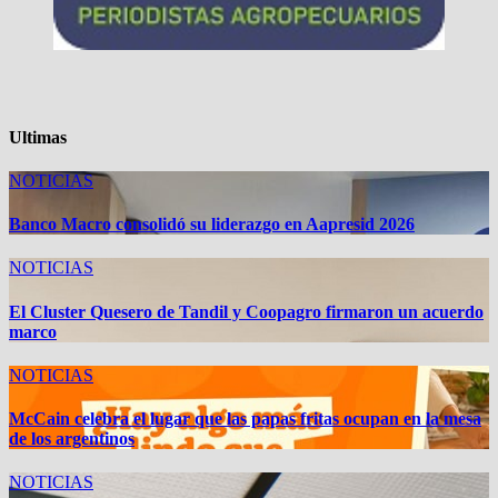
Ultimas
NOTICIAS
Banco Macro consolidó su liderazgo en Aapresid 2026
NOTICIAS
El Cluster Quesero de Tandil y Coopagro firmaron un acuerdo
marco
NOTICIAS
McCain celebra el lugar que las papas fritas ocupan en la mesa
de los argentinos
NOTICIAS