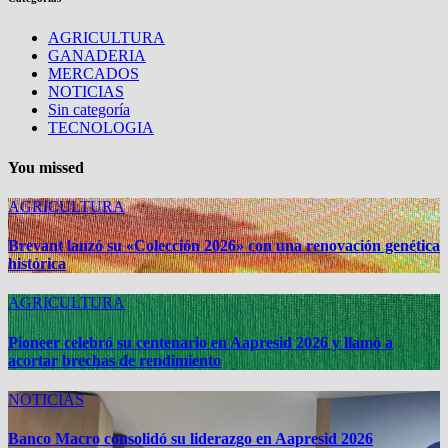
AGRICULTURA
GANADERIA
MERCADOS
NOTICIAS
Sin categoría
TECNOLOGIA
You missed
AGRICULTURA
Brevant lanzó su «Colección 2026» con una renovación genética
histórica
AGRICULTURA
Pioneer celebró su centenario en Aapresid 2026 y llamó a
acortar brechas de rendimiento
NOTICIAS
Banco Macro consolidó su liderazgo en Aapresid 2026