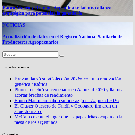
Banco Macro y Brangus Argentina sellan una alianza
estratégica para potenciar la ganadería
NOTICIAS
Actualización de datos en el Registro Nacional Sanitario de
Productores Agropecuarios
Entradas recientes
Brevant lanzó su «Colección 2026» con una renovación
genética histórica
Pioneer celebró su centenario en Aapresid 2026 y llamó a
acortar brechas de rendimiento
Banco Macro consolidó su liderazgo en Aapresid 2026
El Cluster Quesero de Tandil y Coopagro firmaron un
acuerdo marco
McCain celebra el lugar que las papas fritas ocupan en la
mesa de los argentinos
Categorías