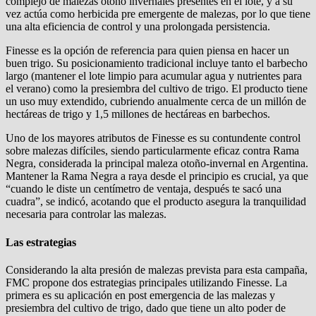
complejo de malezas otoño invernales presentes en el lote, y a su
vez actúa como herbicida pre emergente de malezas, por lo que tiene
una alta eficiencia de control y una prolongada persistencia.
Finesse es la opción de referencia para quien piensa en hacer un
buen trigo. Su posicionamiento tradicional incluye tanto el barbecho
largo (mantener el lote limpio para acumular agua y nutrientes para
el verano) como la presiembra del cultivo de trigo. El producto tiene
un uso muy extendido, cubriendo anualmente cerca de un millón de
hectáreas de trigo y 1,5 millones de hectáreas en barbechos.
Uno de los mayores atributos de Finesse es su contundente control
sobre malezas difíciles, siendo particularmente eficaz contra Rama
Negra, considerada la principal maleza otoño-invernal en Argentina.
Mantener la Rama Negra a raya desde el principio es crucial, ya que
“cuando le diste un centímetro de ventaja, después te sacó una
cuadra”, se indicó, acotando que el producto asegura la tranquilidad
necesaria para controlar las malezas.
Las estrategias
Considerando la alta presión de malezas prevista para esta campaña,
FMC propone dos estrategias principales utilizando Finesse. La
primera es su aplicación en post emergencia de las malezas y
presiembra del cultivo de trigo, dado que tiene un alto poder de