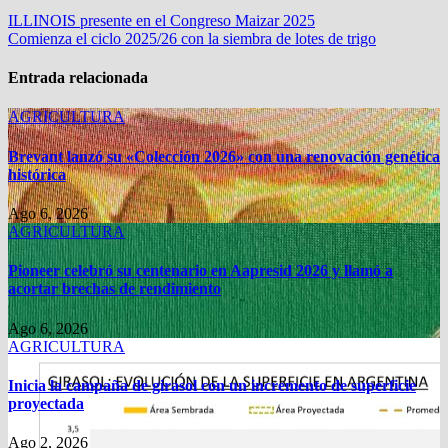
Navegación
ILLINOIS presente en el Congreso Maizar 2025
Comienza el ciclo 2025/26 con la siembra de lotes de trigo
de
entradas
Entrada relacionada
AGRICULTURA
Brevant lanzó su «Colección 2026» con una renovación genética
histórica
Ago 6, 2026
AGRICULTURA
Pioneer celebró su centenario en Aapresid 2026 y llamó a
acortar brechas de rendimiento
Ago 6, 2026
AGRICULTURA
Inicia la campaña de girasol con un incremento de superficie
proyectada
Ago 2, 2026